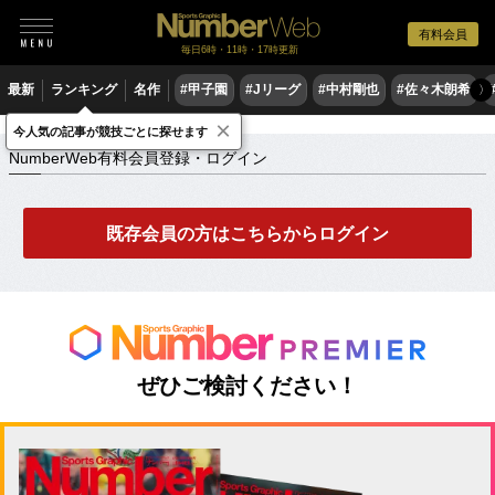
有料会員
毎日6時・11時・17時更新
最新
ランキング
名作
#甲子園
#Jリーグ
#中村剛也
#佐々木朗希
〉
×
NumberWeb有料会員登録・ログイン
今人気の記事が競技ごとに探せます
NumberWeb有料会員登録・ログイン
既存会員の方はこちらからログイン
ぜひご検討ください！