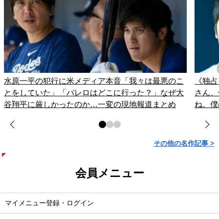
水原一平の犯行に米メディア本音「我々は最悪のこ
《独占
とをしていた」「バレロはどこに行った？」なぜ大
さん、
谷翔平に厳しかったのか…一変の現地報道まとめ
ね。僕
その他の名作記事 >
会員メニュー
マイメニュー登録・ログイン