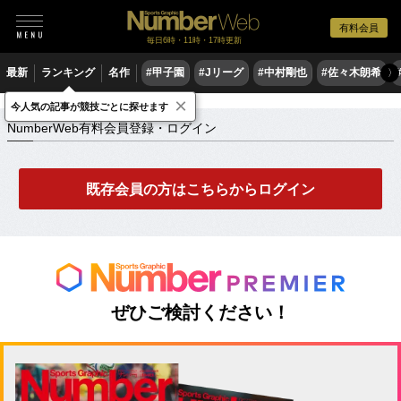
有料会員
毎日6時・11時・17時更新
最新
ランキング
名作
#甲子園
#Jリーグ
#中村剛也
#佐々木朗希
〉
×
NumberWeb有料会員登録・ログイン
今人気の記事が競技ごとに探せます
NumberWeb有料会員登録・ログイン
既存会員の方はこちらからログイン
ぜひご検討ください！