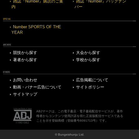
雑誌『Number』購読のご案
雑誌『Number』バックナン
内
バー
SPECIAL
Number SPORTS OF THE
YEAR
ARCHIVE
競技から探す
大会から探す
著者から探す
学校から探す
OTHERS
お問い合わせ
広告掲載について
動画・バナー広告について
サイトポリシー
サイトマップ
ABJマークは、この電子書店・電子書籍配信サービスが、著作
権者からコンテンツ使用許諾を得た正規版配信サービスである
ことを示す登録商標（登録番号6091713号）です。
© Bungeishunju Ltd.