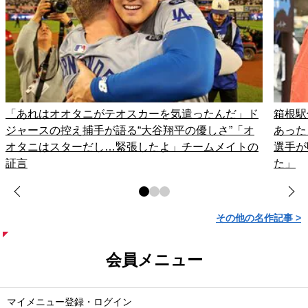
「あれはオオタニがテオスカーを気遣ったんだ」ド
箱根駅
ジャースの控え捕手が語る“大谷翔平の優しさ”「オ
あった
オタニはスターだし…緊張したよ」チームメイトの
選手が
証言
た」
その他の名作記事 >
会員メニュー
マイメニュー登録・ログイン