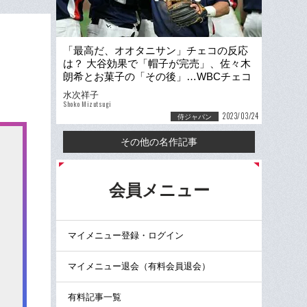
「最高だ、オオタニサン」チェコの反応
は？ 大谷効果で「帽子が完売」、佐々木
朗希とお菓子の「その後」…WBCチェコ
代表を“やっぱり好きになる”話
水次祥子
Shoko Mizutsugi
2023/03/24
侍ジャパン
その他の名作記事
る
会員メニュー
マイメニュー登録・ログイン
マイメニュー退会（有料会員退会）
有料記事一覧