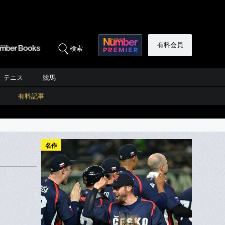
有料会員
検索
テニス
競馬
有料記事
名作