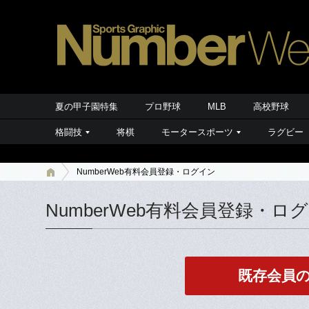
夏の甲子園特集
プロ野球
MLB
高校野球
格闘技
将棋
モータースポーツ
ラグビー
NumberWeb有料会員登録・ログイン
NumberWeb有料会員登録・ロ
既存会員