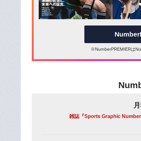
Numbe
※NumberPREMIER
Num
月
雑誌『Sports Graphic