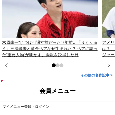
木原龍一“じつは引退寸前だった”7年前…「りくりゅ
アメリ
う」三浦璃来と黄金ペアなぜ生まれた？ ペアに誘っ
は？「
た“重要人物”が明かす、両親を説得した日
ジャー
その他の名作記事 >
会員メニュー
マイメニュー登録・ログイン