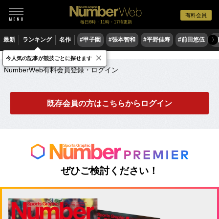
有料会員
毎日6時・11時・17時更新
最新
ランキング
名作
#甲子園
#張本智和
#平野佳寿
#前田悠伍
#
〉
×
NumberWeb有料会員登録・ログイン
今人気の記事が競技ごとに探せます
NumberWeb有料会員登録・ログイン
既存会員の方はこちらからログイン
ぜひご検討ください！