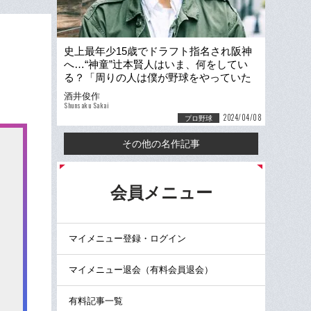
史上最年少15歳でドラフト指名され阪神
へ…“神童”辻本賢人はいま、何をしてい
る？「周りの人は僕が野球をやっていた
ことを知らない」
酒井俊作
Shunsaku Sakai
2024/04/08
プロ野球
その他の名作記事
る
会員メニュー
マイメニュー登録・ログイン
マイメニュー退会（有料会員退会）
有料記事一覧