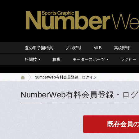
夏の甲子園特集
プロ野球
MLB
高校野球
格闘技
将棋
モータースポーツ
ラグビー
NumberWeb有料会員登録・ログイン
NumberWeb有料会員登録・ロ
既存会員