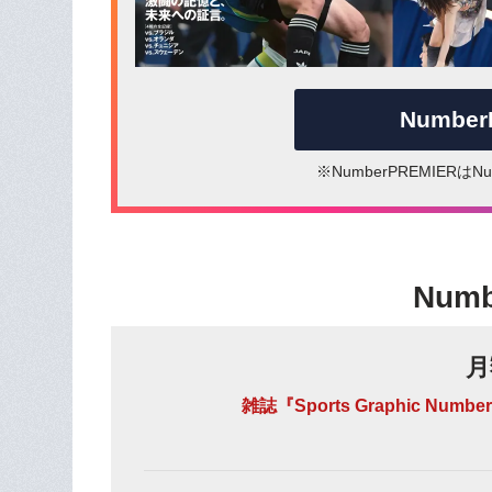
Numbe
※NumberPREMIER
Num
月
雑誌『Sports Graphic