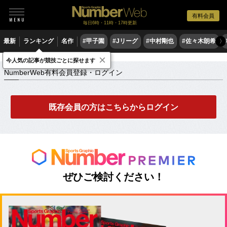
有料会員
毎日6時・11時・17時更新
最新
ランキング
名作
#甲子園
#Jリーグ
#中村剛也
#佐々木朗希
〉
×
NumberWeb有料会員登録・ログイン
今人気の記事が競技ごとに探せます
NumberWeb有料会員登録・ログイン
既存会員の方はこちらからログイン
ぜひご検討ください！