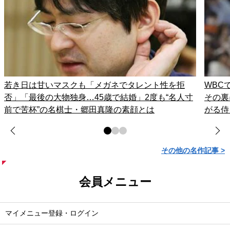
若き日は甘いマスクも「メガネでタレント性を拒
WBC
否」「最後の大物独身…45歳で結婚」2度も“名人寸
その裏
前で苦杯”の名棋士・郷田真隆の素顔とは
がる侍
その他の名作記事 >
会員メニュー
マイメニュー登録・ログイン