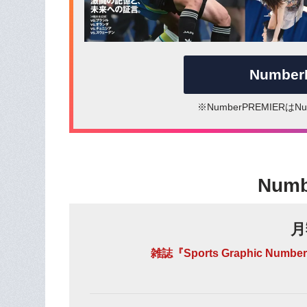
Numbe
※NumberPREMIER
Num
月
雑誌『Sports Graphic