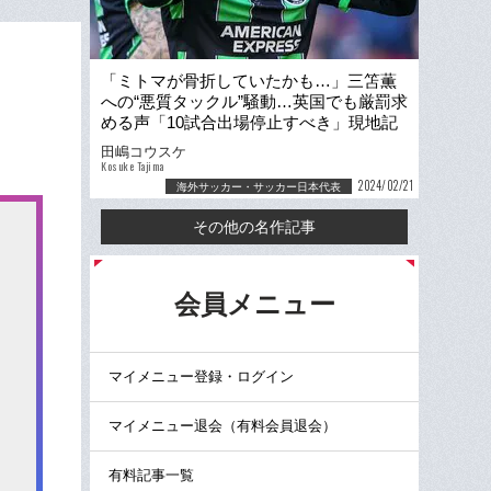
「ミトマが骨折していたかも…」三笘薫
への“悪質タックル”騒動…英国でも厳罰求
める声「10試合出場停止すべき」現地記
者が取材した“その後”
田嶋コウスケ
Kosuke Tajima
2024/02/21
海外サッカー・サッカー日本代表
その他の名作記事
る
会員メニュー
マイメニュー登録・ログイン
マイメニュー退会（有料会員退会）
有料記事一覧