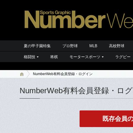
夏の甲子園特集
プロ野球
MLB
高校野球
格闘技
将棋
モータースポーツ
ラグビー
NumberWeb有料会員登録・ログイン
NumberWeb有料会員登録・ロ
既存会員