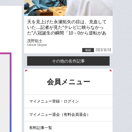
天を見上げた永瀬拓矢の目は、充血して
いた…記者が見た“テレビに映らなかっ
た”八冠誕生の瞬間「10－0から逆転があ
る…将棋は残酷だ」
茂野聡士
Satoshi Shigeno
2023/10/18
将棋
その他の名作記事
る
会員メニュー
マイメニュー登録・ログイン
マイメニュー退会（有料会員退会）
有料記事一覧