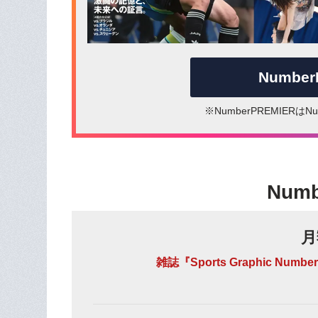
Numbe
※NumberPREMIER
Num
月
雑誌『Sports Graphic