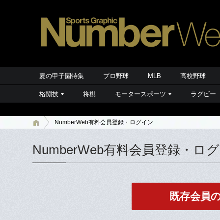
夏の甲子園特集
プロ野球
MLB
高校野球
格闘技
将棋
モータースポーツ
ラグビー
NumberWeb有料会員登録・ログイン
NumberWeb有料会員登録・ロ
既存会員