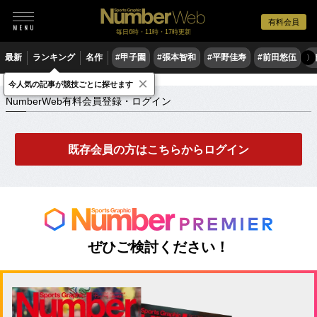
有料会員
毎日6時・11時・17時更新
最新
ランキング
名作
#甲子園
#張本智和
#平野佳寿
#前田悠伍
#
〉
×
NumberWeb有料会員登録・ログイン
今人気の記事が競技ごとに探せます
NumberWeb有料会員登録・ログイン
既存会員の方はこちらからログイン
ぜひご検討ください！