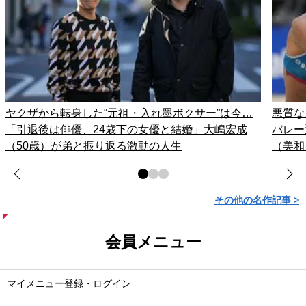
ヤクザから転身した“元祖・入れ墨ボクサー”は今…
悪質な
「引退後は俳優、24歳下の女優と結婚」大嶋宏成
バレー
（50歳）が弟と振り返る激動の人生
（美和
その他の名作記事 >
会員メニュー
マイメニュー登録・ログイン