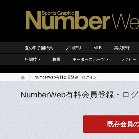
夏の甲子園特集
プロ野球
MLB
高校野球
格闘技
将棋
モータースポーツ
ラグビー
NumberWeb有料会員登録・ログイン
NumberWeb有料会員登録・ロ
既存会員