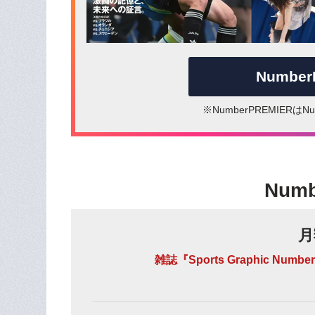
Numbe
※NumberPREMIER
Num
月
雑誌『Sports Graphic