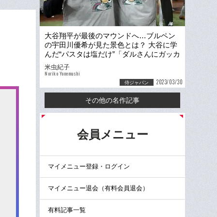
大谷翔平が最後のマウンドへ…ブルペン
の宇田川優希が見た景色とは？ 大谷に学
んだ“パスタは塩だけ”「ダルさんにガッカ
リされないように」
米虫紀子
Noriko Yonemushi
2023/03/30
侍ジャパン
その他の名作記事
る
会員メニュー
マイメニュー登録・ログイン
マイメニュー退会（有料会員退会）
有料記事一覧