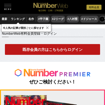
有料会員
毎日6時・11時・17時更新
最新
ランキング
名作
#甲子園
#Jリーグ
#八村塁
#ドジャース
#
〉
×
NumberWeb有料会員登録・ログイン
今人気の記事が競技ごとに探せます
NumberWeb有料会員登録・ログイン
既存会員の方はこちらからログイン
ぜひご検討ください！