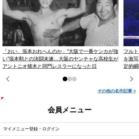
「おい、張本おれへんのか」“大阪で一番ケンカが強
フルト
い”張本勲との決闘未遂…大阪のヤンチャな高校生が
を激写
アントニオ猪木と同門レスラーになった日
定的瞬
その他の名作記事 >
会員メニュー
マイメニュー登録・ログイン