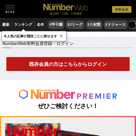
有料会員
毎日6時・11時・17時更新
最新
ランキング
名作
#甲子園
#Jリーグ
#八村塁
#ドジャース
#
〉
×
NumberWeb有料会員登録・ログイン
今人気の記事が競技ごとに探せます
NumberWeb有料会員登録・ログイン
既存会員の方はこちらからログイン
ぜひご検討ください！