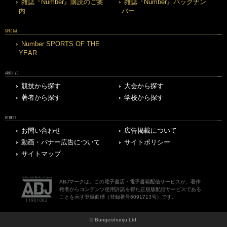
雑誌『Number』購読のご案
雑誌『Number』バックナン
内
バー
SPECIAL
Number SPORTS OF THE
YEAR
ARCHIVE
競技から探す
大会から探す
著者から探す
学校から探す
OTHERS
お問い合わせ
広告掲載について
動画・バナー広告について
サイトポリシー
サイトマップ
ABJマークは、この電子書店・電子書籍配信サービスが、著作
権者からコンテンツ使用許諾を得た正規版配信サービスである
ことを示す登録商標（登録番号6091713号）です。
© Bungeishunju Ltd.