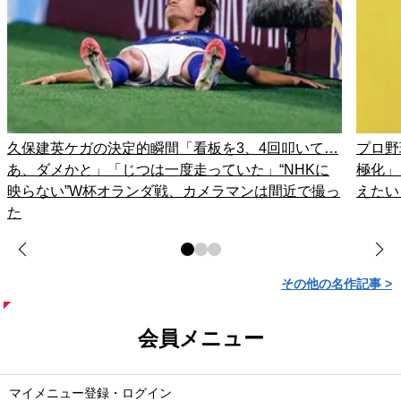
久保建英ケガの決定的瞬間「看板を3、4回叩いて…
プロ野
あ、ダメかと」「じつは一度走っていた」“NHKに
極化」
映らない”W杯オランダ戦、カメラマンは間近で撮っ
えたい
た
その他の名作記事 >
会員メニュー
マイメニュー登録・ログイン