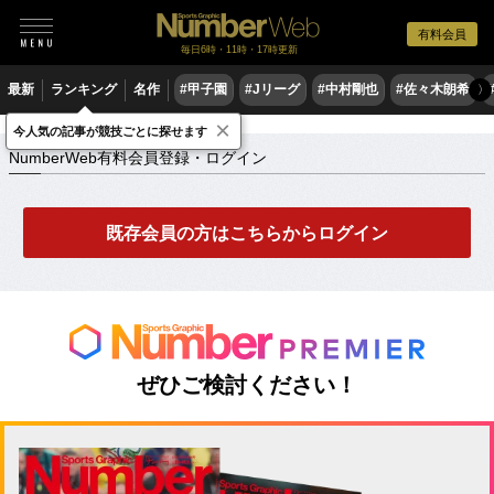
有料会員
毎日6時・11時・17時更新
最新
ランキング
名作
#甲子園
#Jリーグ
#中村剛也
#佐々木朗希
〉
×
NumberWeb有料会員登録・ログイン
今人気の記事が競技ごとに探せます
NumberWeb有料会員登録・ログイン
既存会員の方はこちらからログイン
ぜひご検討ください！