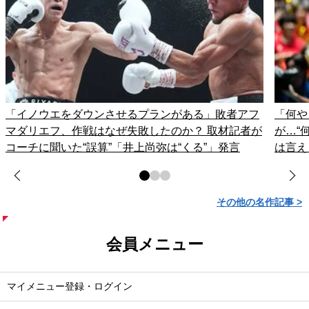
「イノウエをダウンさせるプランがある」敗者アフ
「何や
マダリエフ、作戦はなぜ失敗したのか？ 取材記者が
が…“
コーチに聞いた“誤算”「井上尚弥は“くる”」発言
は言え
その他の名作記事 >
会員メニュー
マイメニュー登録・ログイン