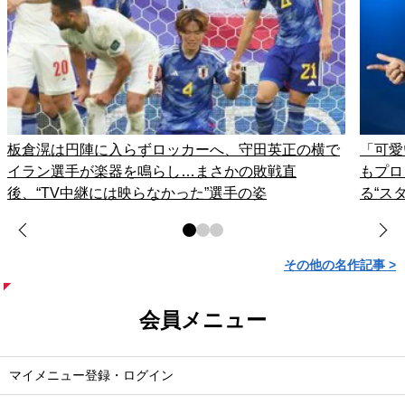
板倉滉は円陣に入らずロッカーへ、守田英正の横で
「可愛
イラン選手が楽器を鳴らし…まさかの敗戦直
もプロ
後、“TV中継には映らなかった”選手の姿
る“ス
その他の名作記事 >
会員メニュー
マイメニュー登録・ログイン