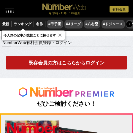
有料会員
毎日6時・11時・17時更新
最新
ランキング
名作
#甲子園
#Jリーグ
#八村塁
#ドジャース
#
〉
×
NumberWeb有料会員登録・ログイン
今人気の記事が競技ごとに探せます
NumberWeb有料会員登録・ログイン
既存会員の方はこちらからログイン
ぜひご検討ください！