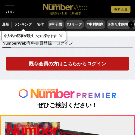
有料会員
毎日6時・11時・17時更新
最新
ランキング
名作
#甲子園
#Jリーグ
#中村剛也
#佐々木朗希
〉
×
NumberWeb有料会員登録・ログイン
今人気の記事が競技ごとに探せます
NumberWeb有料会員登録・ログイン
既存会員の方はこちらからログイン
ぜひご検討ください！