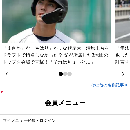
「まさか」か「やはり」か…なぜ慶大・清原正吾を
「圭汰
ドラフトで指名しなかった？ 父が所属した3球団の
返った
トップを会場で直撃！「それはちょっと…」
証言す
その他の名作記事 >
会員メニュー
マイメニュー登録・ログイン