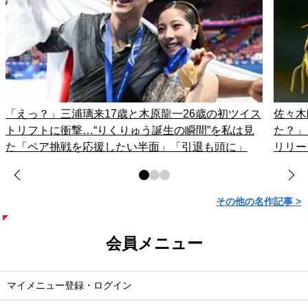
「えっ？」三浦璃来17歳と木原龍一26歳の初ツイス
佐々木
トリフトに衝撃…“りくりゅう誕生の瞬間”を私は見
た？」
た「ペア挑戦を応援したい半面」「引退も頭に」
リリー
その他の名作記事 >
会員メニュー
マイメニュー登録・ログイン