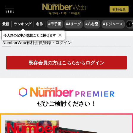
有料会員
毎日6時・11時・17時更新
最新
ランキング
名作
#甲子園
#Jリーグ
#八村塁
#ドジャース
#
〉
×
NumberWeb有料会員登録・ログイン
今人気の記事が競技ごとに探せます
NumberWeb有料会員登録・ログイン
既存会員の方はこちらからログイン
ぜひご検討ください！