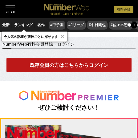
有料会員
毎日6時・11時・17時更新
最新
ランキング
名作
#甲子園
#Jリーグ
#中村剛也
#佐々木朗希
〉
×
NumberWeb有料会員登録・ログイン
今人気の記事が競技ごとに探せます
NumberWeb有料会員登録・ログイン
既存会員の方はこちらからログイン
ぜひご検討ください！