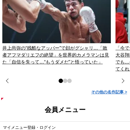
井上尚弥の“残酷なアッパー”で顔がグシャリ…「敗
「今で
者アフマダリエフの絶望」を世界的カメラマンは見
大谷翔
た「自信を失って…“もうダメだ”と悟っていた」
でも…
てくれ
その他の名作記事 >
会員メニュー
マイメニュー登録・ログイン