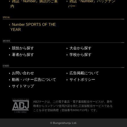
雑誌『Number』購読のご案
雑誌『Number』バックナン
内
バー
SPECIAL
Number SPORTS OF THE
YEAR
ARCHIVE
競技から探す
大会から探す
著者から探す
学校から探す
OTHERS
お問い合わせ
広告掲載について
動画・バナー広告について
サイトポリシー
サイトマップ
ABJマークは、この電子書店・電子書籍配信サービスが、著作
権者からコンテンツ使用許諾を得た正規版配信サービスである
ことを示す登録商標（登録番号6091713号）です。
© Bungeishunju Ltd.