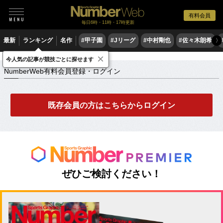
有料会員
毎日6時・11時・17時更新
最新
ランキング
名作
#甲子園
#Jリーグ
#中村剛也
#佐々木朗希
〉
×
NumberWeb有料会員登録・ログイン
今人気の記事が競技ごとに探せます
NumberWeb有料会員登録・ログイン
既存会員の方はこちらからログイン
ぜひご検討ください！