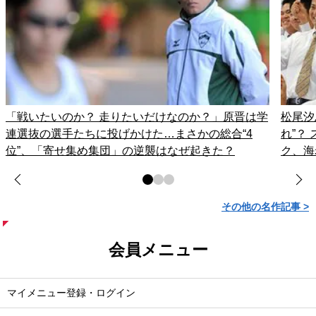
「戦いたいのか？ 走りたいだけなのか？」原晋は学
松尾汐
連選抜の選手たちに投げかけた…まさかの総合“4
れ”？
位”、「寄せ集め集団」の逆襲はなぜ起きた？
ク、海
その他の名作記事 >
会員メニュー
マイメニュー登録・ログイン