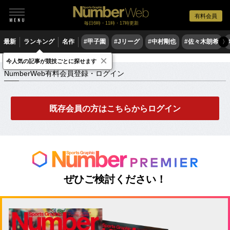
有料会員
毎日6時・11時・17時更新
最新
ランキング
名作
#甲子園
#Jリーグ
#中村剛也
#佐々木朗希
〉
×
NumberWeb有料会員登録・ログイン
今人気の記事が競技ごとに探せます
NumberWeb有料会員登録・ログイン
既存会員の方はこちらからログイン
ぜひご検討ください！