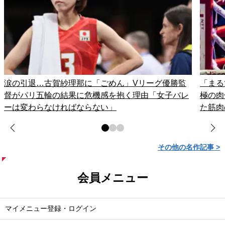
涙の引退…古賀紗理那に「ごめん」Vリーグ優勝監
「まる
督がパリ五輪の結果に危機感を抱く理由「女子バレ
極の肉
ーは変わらなければならない」
た筋肉
その他の名作記事 >
会員メニュー
マイメニュー登録・ログイン