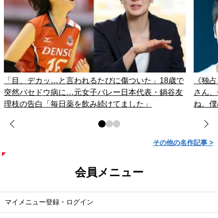
「目、デカッ…と言われるたびに傷ついた」18歳で
《独占
突然バセドウ病に…元女子バレー日本代表・鍋谷友
さん、
理枝の告白「毎日薬を飲み続けてました」
ね。僕
その他の名作記事 >
会員メニュー
マイメニュー登録・ログイン