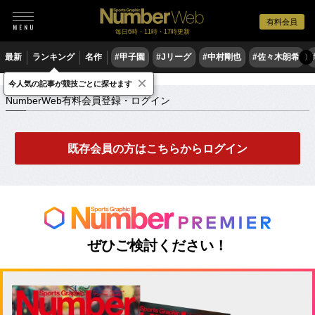
有料会員
毎日6時・11時・17時更新
最新
ランキング
名作
#甲子園
#Jリーグ
#中村剛也
#佐々木朗希
〉
×
NumberWeb有料会員登録・ログイン
今人気の記事が競技ごとに探せます
NumberWeb有料会員登録・ログイン
既存会員の方はこちらからログイン
ぜひご検討ください！