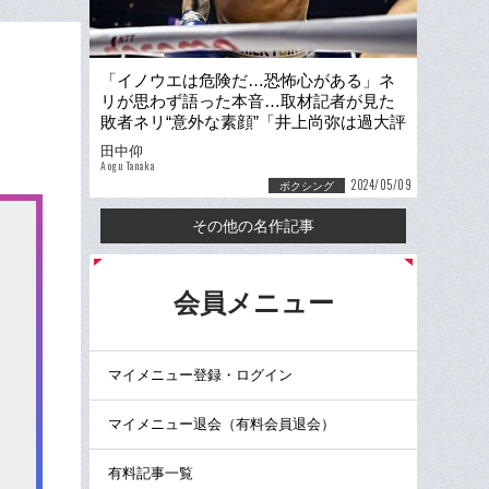
「イノウエは危険だ…恐怖心がある」ネ
リが思わず語った本音…取材記者が見た
敗者ネリ“意外な素顔”「井上尚弥は過大評
価されている」発言のウラ側
田中仰
Aogu Tanaka
2024/05/09
ボクシング
その他の名作記事
る
会員メニュー
マイメニュー登録・ログイン
マイメニュー退会（有料会員退会）
有料記事一覧