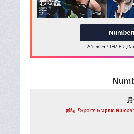
Numbe
※NumberPREMIER
Num
月
雑誌『Sports Graphic