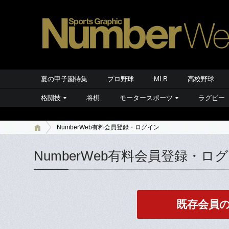
夏の甲子園特集
プロ野球
MLB
高校野球
格闘技
将棋
モータースポーツ
ラグビー
NumberWeb有料会員登録・ログイン
NumberWeb有料会員登録・ロ
既存会員