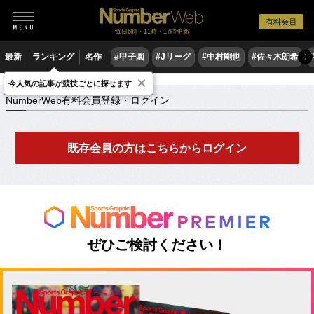
有料会員
毎日6時・11時・17時更新
最新
ランキング
名作
#甲子園
#Jリーグ
#中村剛也
#佐々木朗希
〉
×
NumberWeb有料会員登録・ログイン
今人気の記事が競技ごとに探せます
NumberWeb有料会員登録・ログイン
既存会員の方はこちらからログイン
ぜひご検討ください！