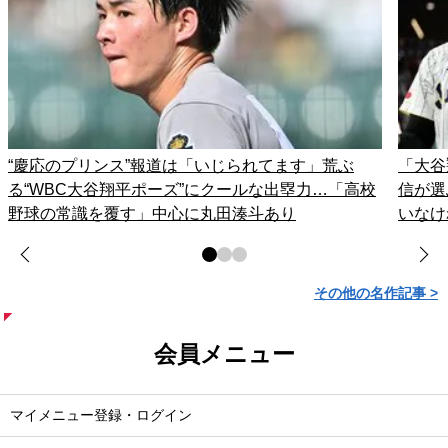
“慶応のプリンス”報道は「いじられてます」荒ぶ
「大谷
る“WBC大谷翔平ポーズ”にクールな出塁力…「高校
信が選
野球の常識を覆す」中心に丸田湊斗あり
いなけ
その他の名作記事 >
会員メニュー
マイメニュー登録・ログイン