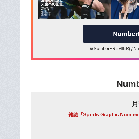
Numbe
※NumberPREMIER
Num
月
雑誌『Sports Graphic