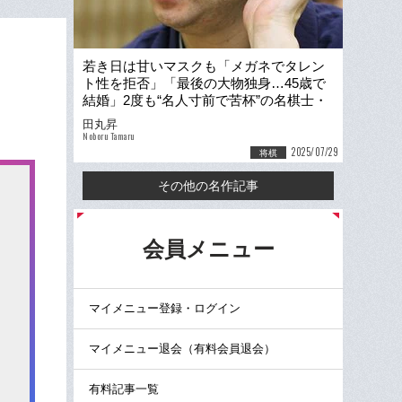
若き日は甘いマスクも「メガネでタレン
ト性を拒否」「最後の大物独身…45歳で
結婚」2度も“名人寸前で苦杯”の名棋士・
郷田真隆の素顔とは
田丸昇
Noboru Tamaru
2025/07/29
将棋
その他の名作記事
る
会員メニュー
マイメニュー登録・ログイン
マイメニュー退会（有料会員退会）
有料記事一覧