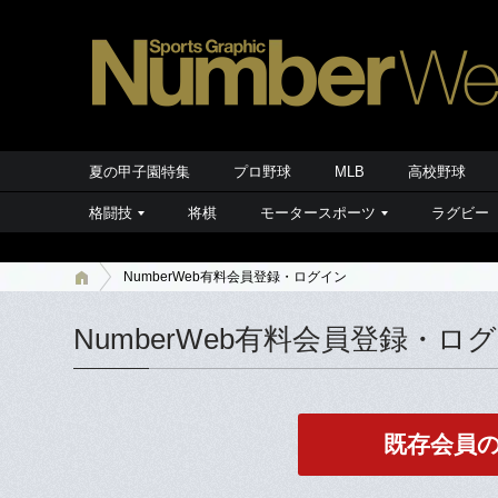
夏の甲子園特集
プロ野球
MLB
高校野球
格闘技
将棋
モータースポーツ
ラグビー
NumberWeb有料会員登録・ログイン
NumberWeb有料会員登録・ロ
既存会員