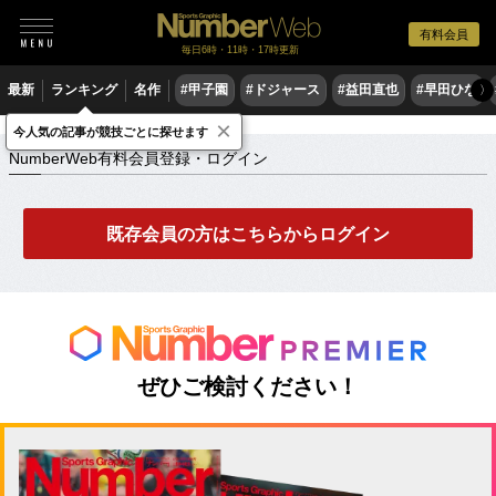
有料会員
毎日6時・11時・17時更新
最新
ランキング
名作
#甲子園
#ドジャース
#益田直也
#早田ひな
〉
×
NumberWeb有料会員登録・ログイン
今人気の記事が競技ごとに探せます
NumberWeb有料会員登録・ログイン
既存会員の方はこちらからログイン
ぜひご検討ください！