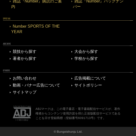
雑誌『Number』購読のご案
雑誌『Number』バックナン
内
バー
SPECIAL
Number SPORTS OF THE
YEAR
ARCHIVE
競技から探す
大会から探す
著者から探す
学校から探す
OTHERS
お問い合わせ
広告掲載について
動画・バナー広告について
サイトポリシー
サイトマップ
ABJマークは、この電子書店・電子書籍配信サービスが、著作
権者からコンテンツ使用許諾を得た正規版配信サービスである
ことを示す登録商標（登録番号6091713号）です。
© Bungeishunju Ltd.