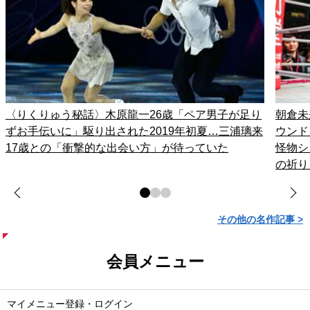
〈りくりゅう秘話〉木原龍一26歳「ペア男子が足り
朝倉未
ずお手伝いに」駆り出された2019年初夏…三浦璃来
ウンド
17歳との「衝撃的な出会い方」が待っていた
怪物シ
の祈り
その他の名作記事 >
会員メニュー
マイメニュー登録・ログイン