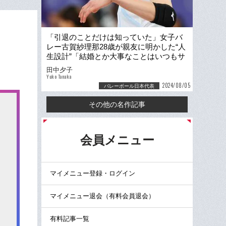
「引退のことだけは知っていた」女子バ
レー古賀紗理那28歳が親友に明かした“人
生設計”「結婚とか大事なことはいつもサ
ラリと言うのに…」
田中夕子
Yuko Tanaka
2024/08/05
バレーボール日本代表
その他の名作記事
る
会員メニュー
マイメニュー登録・ログイン
マイメニュー退会（有料会員退会）
有料記事一覧