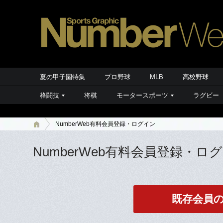
夏の甲子園特集
プロ野球
MLB
高校野球
格闘技
将棋
モータースポーツ
ラグビー
NumberWeb有料会員登録・ログイン
NumberWeb有料会員登録・ロ
既存会員