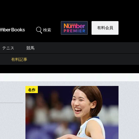
有料会員
検索
テニス
競馬
有料記事
名作