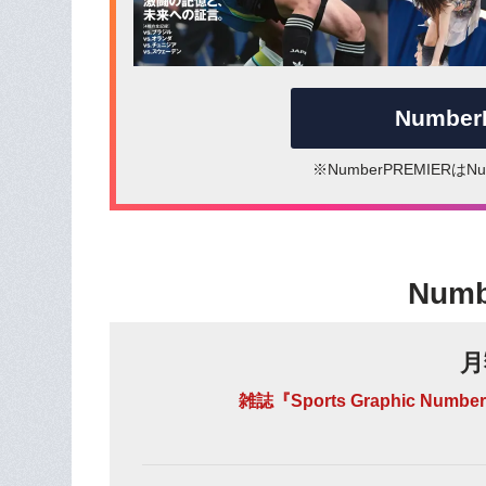
Numbe
※NumberPREMIER
Num
月
雑誌『Sports Graphic