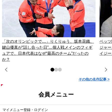
「次のオリンピックで…」りくりゅう、坂本花織、
ベッツ
鍵山優真が“話し合った日”…個人戦メインのフィギ
ジャー
ュアで、日本代表はなぜ“最高のチーム”だったの
イジー
か？
その他の名作記事 >
会員メニュー
マイメニュー登録・ログイン