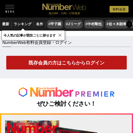
有料会員
毎日6時・11時・17時更新
最新
ランキング
名作
#甲子園
#Jリーグ
#中村剛也
#佐々木朗希
〉
×
NumberWeb有料会員登録・ログイン
今人気の記事が競技ごとに探せます
NumberWeb有料会員登録・ログイン
既存会員の方はこちらからログイン
ぜひご検討ください！