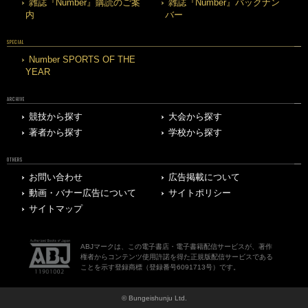
雑誌『Number』購読のご案
雑誌『Number』バックナン
内
バー
SPECIAL
Number SPORTS OF THE
YEAR
ARCHIVE
競技から探す
大会から探す
著者から探す
学校から探す
OTHERS
お問い合わせ
広告掲載について
動画・バナー広告について
サイトポリシー
サイトマップ
ABJマークは、この電子書店・電子書籍配信サービスが、著作
権者からコンテンツ使用許諾を得た正規版配信サービスである
ことを示す登録商標（登録番号6091713号）です。
© Bungeishunju Ltd.