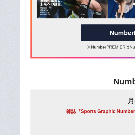
Numbe
※NumberPREMIER
Num
月
雑誌『Sports Graphic