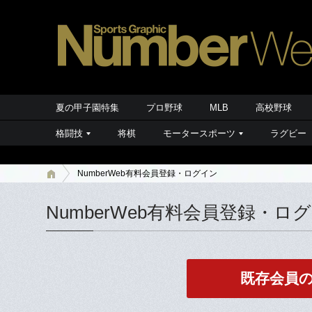
夏の甲子園特集
プロ野球
MLB
高校野球
格闘技
将棋
モータースポーツ
ラグビー
NumberWeb有料会員登録・ログイン
NumberWeb有料会員登録・ロ
既存会員