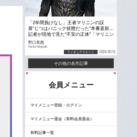
「2年間負けなし」王者マリニンの誤
算“じつはパニック状態だった”本番直前…
記者が現地で見た“不安の正体”「マリニン
は1人でインタビューエリアへ…」
野口美惠
Yoshie Noguchi
2026/02/15
フィギュアスケート
その他の名作記事
る
会員メニュー
マイメニュー登録・ログイン
マイメニュー退会（有料会員退会）
有料記事一覧