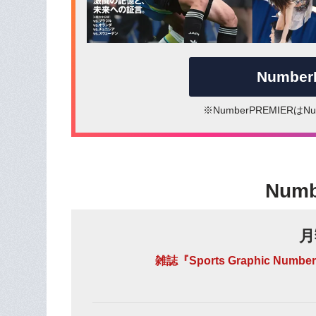
Numbe
※NumberPREMIER
Num
月
雑誌『Sports Graphic