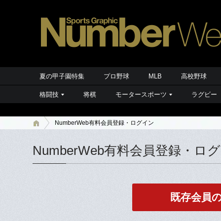
夏の甲子園特集
プロ野球
MLB
高校野球
格闘技
将棋
モータースポーツ
ラグビー
NumberWeb有料会員登録・ログイン
NumberWeb有料会員登録・ロ
既存会員