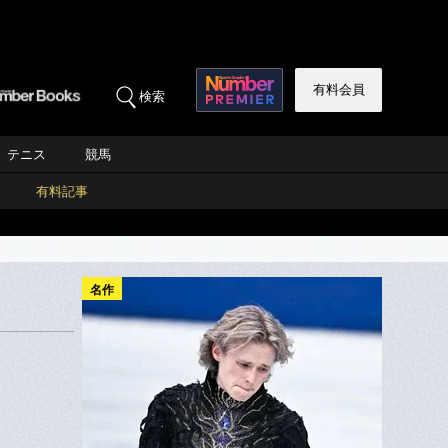
有料会員
検索
テニス
競馬
有料記事
名作