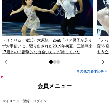
〈りくりゅう秘話〉木原龍一26歳「ペア男子が足り
「えっ
ずお手伝いに」駆り出された2019年初夏…三浦璃来
変”を
17歳との「衝撃的な出会い方」が待っていた
もう立
その他の名作記事 >
会員メニュー
マイメニュー登録・ログイン