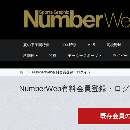
夏の甲子園特集
プロ野球
MLB
高校野球
格闘技
将棋
モータースポーツ
ラグビー
NumberWeb有料会員登録・ログイン
NumberWeb有料会員登録・ロ
既存会員