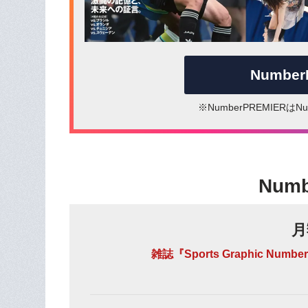
Numbe
※NumberPREMIER
Num
月
雑誌『Sports Graphic