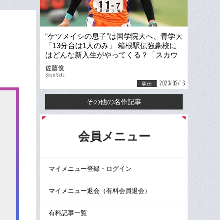
“ケツメイシの息子”は国学院大へ、青学大
「13分台は1人のみ」 箱根駅伝強豪校に
はどんな新入生がやってくる？「スカウ
ティングに成功したのは…」
佐藤俊
Shun Sato
2023/02/16
駅伝
その他の名作記事
る
会員メニュー
マイメニュー登録・ログイン
マイメニュー退会（有料会員退会）
有料記事一覧