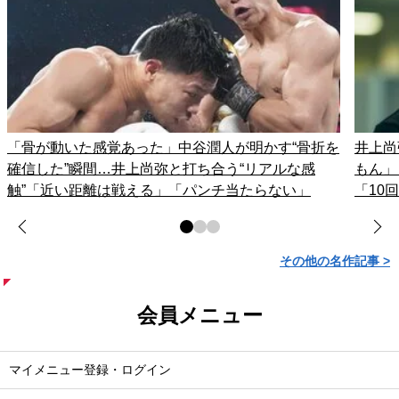
「骨が動いた感覚あった」中谷潤人が明かす“骨折を
井上尚
確信した”瞬間…井上尚弥と打ち合う“リアルな感
もん」
触”「近い距離は戦える」「パンチ当たらない」
「10
その他の名作記事 >
会員メニュー
マイメニュー登録・ログイン