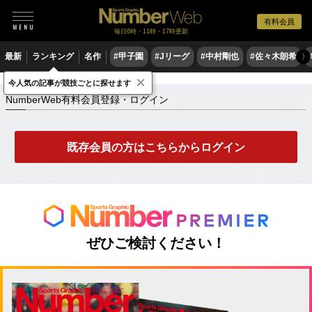
有料会員
毎日6時・11時・17時更新
最新
ランキング
名作
#甲子園
#Jリーグ
#中村剛也
#佐々木朗希
〉
×
NumberWeb有料会員登録・ログイン
今人気の記事が競技ごとに探せます
NumberWeb有料会員登録・ログイン
既存会員の方はこちらからログイン
ぜひご検討ください！