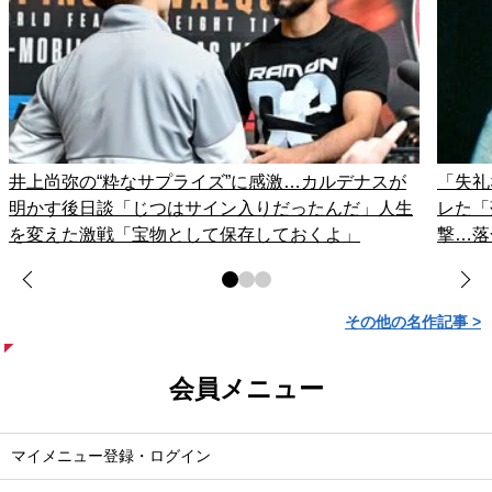
井上尚弥の“粋なサプライズ”に感激…カルデナスが
「失礼
明かす後日談「じつはサイン入りだったんだ」人生
レた「
を変えた激戦「宝物として保存しておくよ」
撃…落
その他の名作記事 >
会員メニュー
マイメニュー登録・ログイン