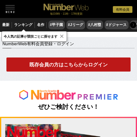
有料会員
毎日6時・11時・17時更新
最新
ランキング
名作
#甲子園
#Jリーグ
#八村塁
#ドジャース
#
〉
×
NumberWeb有料会員登録・ログイン
今人気の記事が競技ごとに探せます
NumberWeb有料会員登録・ログイン
既存会員の方はこちらからログイン
ぜひご検討ください！