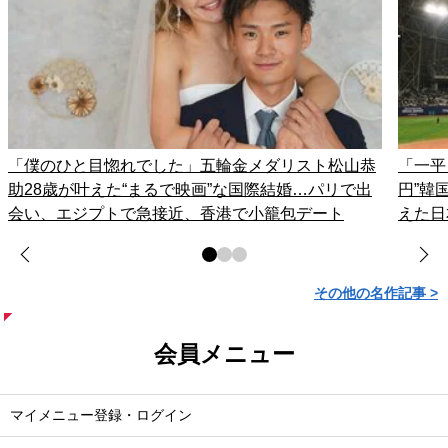
「僕のひと目惚れでした」五輪金メダリスト松山恭
「一平
助28歳が叶えた“まるで映画”な国際結婚…パリで出
円”韓
会い、エジプトで急接近、香港で小籠包デート
えた日
その他の名作記事 >
会員メニュー
マイメニュー登録・ログイン