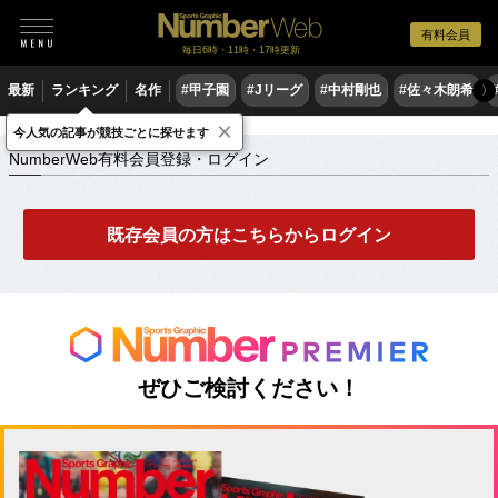
有料会員
毎日6時・11時・17時更新
最新
ランキング
名作
#甲子園
#Jリーグ
#中村剛也
#佐々木朗希
〉
×
NumberWeb有料会員登録・ログイン
今人気の記事が競技ごとに探せます
NumberWeb有料会員登録・ログイン
既存会員の方はこちらからログイン
ぜひご検討ください！