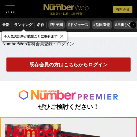
有料会員
毎日6時・11時・17時更新
最新
ランキング
名作
#甲子園
#ドジャース
#益田直也
#早田ひな
〉
×
NumberWeb有料会員登録・ログイン
今人気の記事が競技ごとに探せます
NumberWeb有料会員登録・ログイン
既存会員の方はこちらからログイン
ぜひご検討ください！