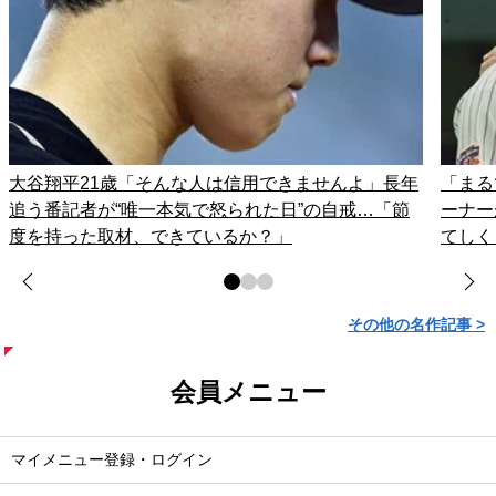
大谷翔平21歳「そんな人は信用できませんよ」長年
「まる
追う番記者が“唯一本気で怒られた日”の自戒…「節
ーナー
度を持った取材、できているか？」
てしく
その他の名作記事 >
会員メニュー
マイメニュー登録・ログイン