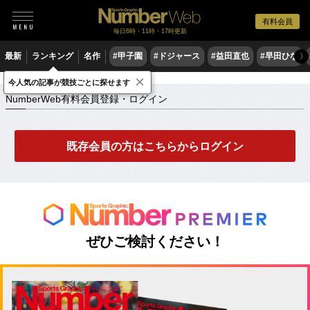
有料会員
毎日6時・11時・17時更新
最新
ランキング
名作
#甲子園
#ドジャース
#益田直也
#早田ひな
〉
×
NumberWeb有料会員登録・ログイン
今人気の記事が競技ごとに探せます
NumberWeb有料会員登録・ログイン
既存会員の方はこちらからログイン
ぜひご検討ください！