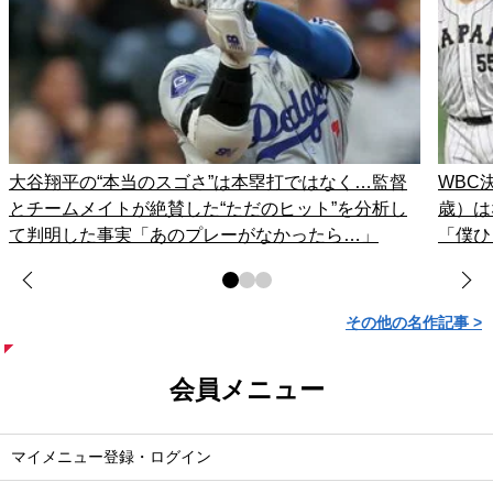
大谷翔平の“本当のスゴさ”は本塁打ではなく…監督
WBC
とチームメイトが絶賛した“ただのヒット”を分析し
歳）は
て判明した事実「あのプレーがなかったら…」
「僕ひ
その他の名作記事 >
会員メニュー
マイメニュー登録・ログイン