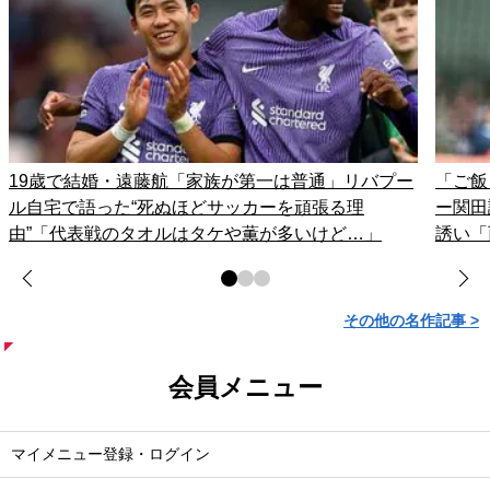
19歳で結婚・遠藤航「家族が第一は普通」リバプー
「ご飯
ル自宅で語った“死ぬほどサッカーを頑張る理
ー関田
由”「代表戦のタオルはタケや薫が多いけど…」
誘い「
その他の名作記事 >
会員メニュー
マイメニュー登録・ログイン