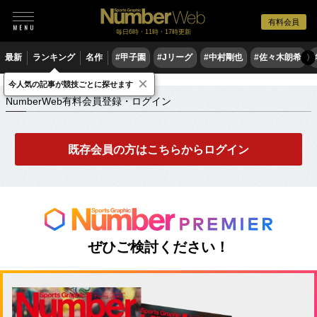
有料会員
毎日6時・11時・17時更新
最新
ランキング
名作
#甲子園
#Jリーグ
#中村剛也
#佐々木朗希
〉
×
NumberWeb有料会員登録・ログイン
今人気の記事が競技ごとに探せます
NumberWeb有料会員登録・ログイン
既存会員の方はこちらからログイン
ぜひご検討ください！