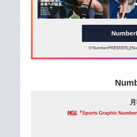
Numbe
※NumberPREMIER
Num
月
雑誌『Sports Graphic