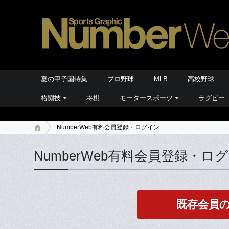
夏の甲子園特集
プロ野球
MLB
高校野球
格闘技
将棋
モータースポーツ
ラグビー
NumberWeb有料会員登録・ログイン
NumberWeb有料会員登録・ロ
既存会員