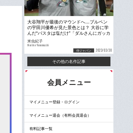
大谷翔平が最後のマウンドへ…ブルペン
の宇田川優希が見た景色とは？ 大谷に学
んだ“パスタは塩だけ”「ダルさんにガッカ
リされないように」
米虫紀子
Noriko Yonemushi
2023/03/30
侍ジャパン
その他の名作記事
る
会員メニュー
マイメニュー登録・ログイン
マイメニュー退会（有料会員退会）
有料記事一覧