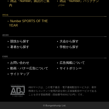
雑誌『Number』購読のご案
雑誌『Number』バックナン
内
バー
SPECIAL
Number SPORTS OF THE
YEAR
ARCHIVE
競技から探す
大会から探す
著者から探す
学校から探す
OTHERS
お問い合わせ
広告掲載について
動画・バナー広告について
サイトポリシー
サイトマップ
ABJマークは、この電子書店・電子書籍配信サービスが、著作
権者からコンテンツ使用許諾を得た正規版配信サービスである
ことを示す登録商標（登録番号6091713号）です。
© Bungeishunju Ltd.