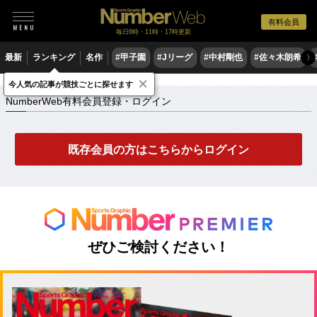
有料会員
毎日6時・11時・17時更新
最新
ランキング
名作
#甲子園
#Jリーグ
#中村剛也
#佐々木朗希
〉
×
NumberWeb有料会員登録・ログイン
今人気の記事が競技ごとに探せます
NumberWeb有料会員登録・ログイン
既存会員の方はこちらからログイン
ぜひご検討ください！