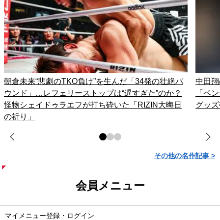
朝倉未来“悲劇のTKO負け”を生んだ「34発の壮絶パ
中田翔
ウンド」…レフェリーストップは“遅すぎた”のか？
「ベン
怪物シェイドゥラエフが打ち砕いた「RIZIN大晦日
グッズ
の祈り」
その他の名作記事 >
会員メニュー
マイメニュー登録・ログイン