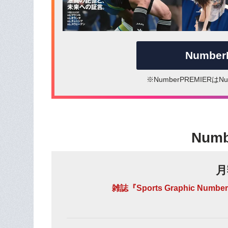
Numbe
※NumberPREMIER
Num
月
雑誌『Sports Graphic