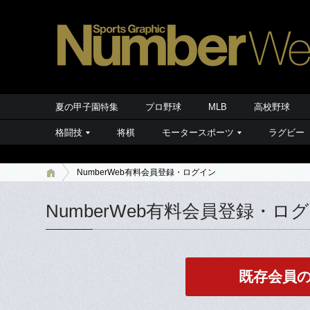
夏の甲子園特集
プロ野球
MLB
高校野球
格闘技
将棋
モータースポーツ
ラグビー
NumberWeb有料会員登録・ログイン
NumberWeb有料会員登録・ロ
既存会員