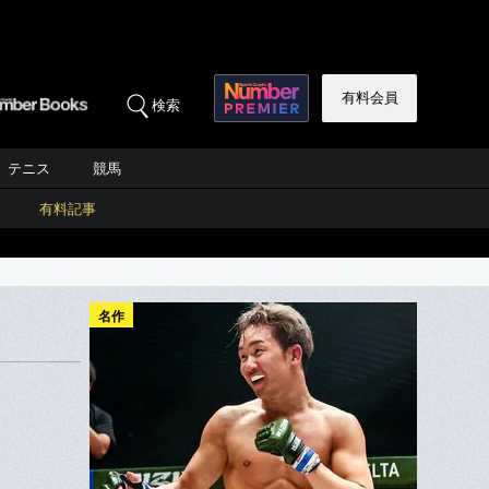
有料会員
検索
テニス
競馬
有料記事
名作