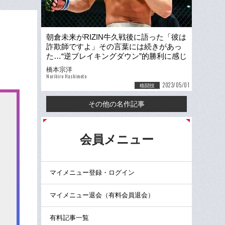
朝倉未来がRIZIN牛久戦後に語った「彼は
詐欺師ですよ」その言葉には続きがあっ
た…“逆ブレイキングダウン”的勝利に感じ
た“格闘家・朝倉未来”の本質
橋本宗洋
Norihiro Hashimoto
2023/05/01
格闘技
その他の名作記事
る
会員メニュー
マイメニュー登録・ログイン
マイメニュー退会（有料会員退会）
有料記事一覧