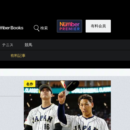
有料会員
検索
テニス
競馬
有料記事
名作