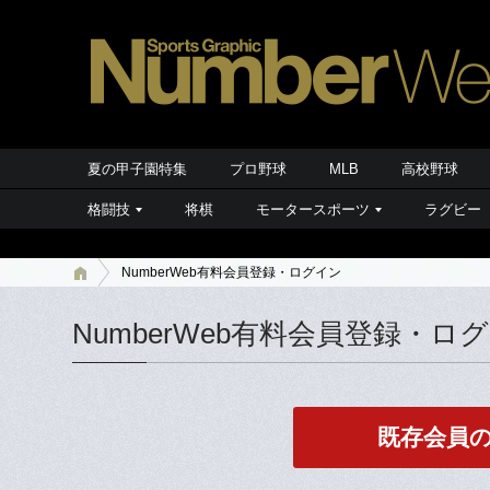
夏の甲子園特集
プロ野球
MLB
高校野球
格闘技
将棋
モータースポーツ
ラグビー
NumberWeb有料会員登録・ログイン
NumberWeb有料会員登録・ロ
既存会員