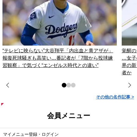
“テレビに映らない”大谷翔平「内出血と青アザが」
覚醒の
報復死球騒ぎも高笑い…番記者が「7階から投球練
…女子
習観察」で気づく“エンゼルス時代との違い”
界の新
者か
その他の名作記事 >
会員メニュー
マイメニュー登録・ログイン