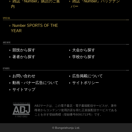
雑誌『Number』購読のご案
雑誌『Number』バックナン
内
バー
SPECIAL
Number SPORTS OF THE
YEAR
ARCHIVE
競技から探す
大会から探す
著者から探す
学校から探す
OTHERS
お問い合わせ
広告掲載について
動画・バナー広告について
サイトポリシー
サイトマップ
ABJマークは、この電子書店・電子書籍配信サービスが、著作
権者からコンテンツ使用許諾を得た正規版配信サービスである
ことを示す登録商標（登録番号6091713号）です。
© Bungeishunju Ltd.