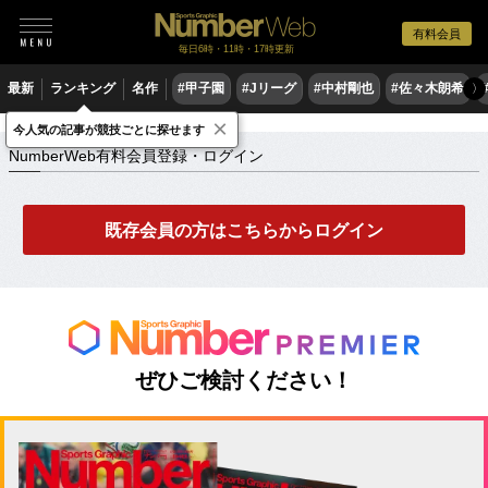
有料会員
毎日6時・11時・17時更新
最新
ランキング
名作
#甲子園
#Jリーグ
#中村剛也
#佐々木朗希
〉
×
NumberWeb有料会員登録・ログイン
今人気の記事が競技ごとに探せます
NumberWeb有料会員登録・ログイン
既存会員の方はこちらからログイン
ぜひご検討ください！