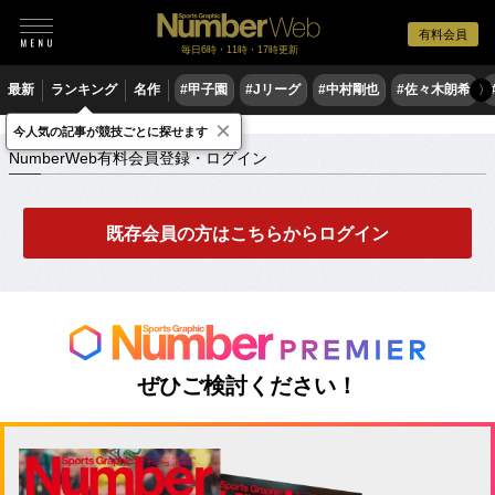
有料会員
毎日6時・11時・17時更新
最新
ランキング
名作
#甲子園
#Jリーグ
#中村剛也
#佐々木朗希
〉
×
NumberWeb有料会員登録・ログイン
今人気の記事が競技ごとに探せます
NumberWeb有料会員登録・ログイン
既存会員の方はこちらからログイン
ぜひご検討ください！