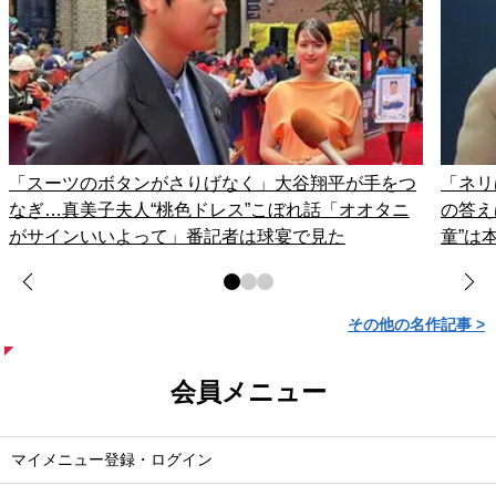
「スーツのボタンがさりげなく」大谷翔平が手をつ
「ネリ
なぎ…真美子夫人“桃色ドレス”こぼれ話「オオタニ
の答え
がサインいいよって」番記者は球宴で見た
童”は
その他の名作記事 >
会員メニュー
マイメニュー登録・ログイン