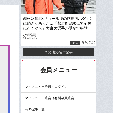
箱根駅伝5区「ゴール後の感動的ハグ」に
は続きがあった…「都道府県駅伝で応援
に行くから」大東大選手が明かす秘話
「陸上を離れた時期もありました」
小堀隆司
Takashi Kohori
2024/01/20
駅伝
その他の名作記事
る
会員メニュー
マイメニュー登録・ログイン
マイメニュー退会（有料会員退会）
有料記事一覧