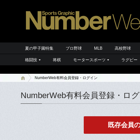
夏の甲子園特集
プロ野球
MLB
高校野球
格闘技
将棋
モータースポーツ
ラグビー
NumberWeb有料会員登録・ログイン
NumberWeb有料会員登録・ロ
既存会員