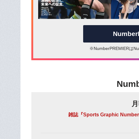
Numbe
※NumberPREMIER
Num
月
雑誌『Sports Graphic