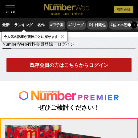
有料会員
毎日6時・11時・17時更新
最新
ランキング
名作
#甲子園
#Jリーグ
#中村剛也
#佐々木朗希
〉
×
NumberWeb有料会員登録・ログイン
今人気の記事が競技ごとに探せます
NumberWeb有料会員登録・ログイン
既存会員の方はこちらからログイン
ぜひご検討ください！