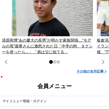
清原和博“あの慶大の長男”が明かす家族関係…“モデ
板倉滉
ルの母”亜希さんに激怒された日「中学の時、タクシ
イラン
ーを使ったら…」「弟は父に似てる」
後、“
その他の名作記事 >
会員メニュー
マイメニュー登録・ログイン