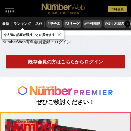
有料会員
毎日6時・11時・17時更新
最新
ランキング
名作
#甲子園
#Jリーグ
#中村剛也
#佐々木朗希
〉
×
NumberWeb有料会員登録・ログイン
今人気の記事が競技ごとに探せます
NumberWeb有料会員登録・ログイン
既存会員の方はこちらからログイン
ぜひご検討ください！