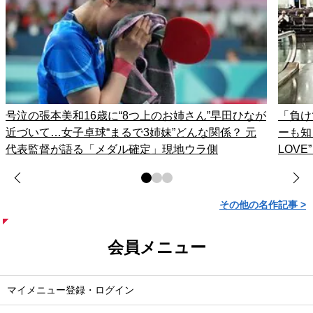
号泣の張本美和16歳に“8つ上のお姉さん”早田ひなが
「負け
近づいて…女子卓球“まるで3姉妹”どんな関係？ 元
ーも知
代表監督が語る「メダル確定」現地ウラ側
LOV
その他の名作記事 >
会員メニュー
マイメニュー登録・ログイン