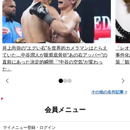
井上尚弥の“エグい右”を世界的カメラマンはとらえ
「レオ
ていた…中谷潤人が眼窩底骨折“あの右アッパー”の
事件化
直前にあった決定的瞬間「“中谷の空気”が変わっ
策「観
た」
その他の名作記事 >
会員メニュー
マイメニュー登録・ログイン