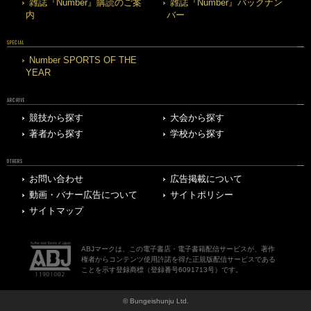
雑誌『Number』購読のご案
雑誌『Number』バックナン
内
バー
SPECIAL
Number SPORTS OF THE
YEAR
ARCHIVE
競技から探す
大会から探す
著者から探す
学校から探す
OTHERS
お問い合わせ
広告掲載について
動画・バナー広告について
サイトポリシー
サイトマップ
ABJマークは、この電子書店・電子書籍配信サービスが、著作
権者からコンテンツ使用許諾を得た正規版配信サービスである
ことを示す登録商標（登録番号6091713号）です。
© Bungeishunju Ltd.