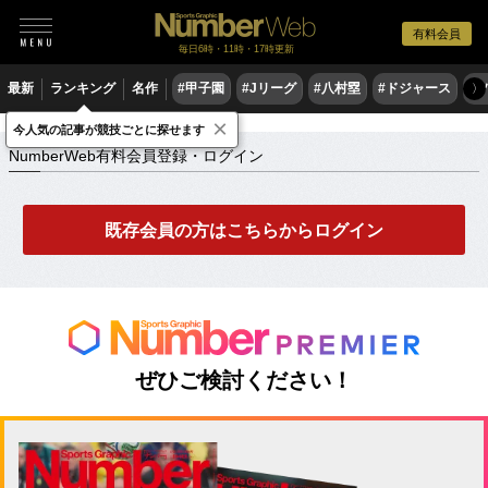
有料会員
毎日6時・11時・17時更新
最新
ランキング
名作
#甲子園
#Jリーグ
#八村塁
#ドジャース
#
〉
×
NumberWeb有料会員登録・ログイン
今人気の記事が競技ごとに探せます
NumberWeb有料会員登録・ログイン
既存会員の方はこちらからログイン
ぜひご検討ください！