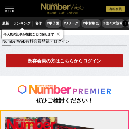
有料会員
毎日6時・11時・17時更新
最新
ランキング
名作
#甲子園
#Jリーグ
#中村剛也
#佐々木朗希
〉
×
NumberWeb有料会員登録・ログイン
今人気の記事が競技ごとに探せます
NumberWeb有料会員登録・ログイン
既存会員の方はこちらからログイン
ぜひご検討ください！