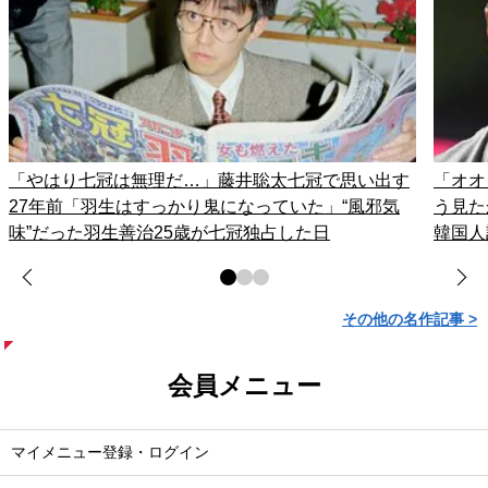
「やはり七冠は無理だ…」藤井聡太七冠で思い出す
「オオ
27年前「羽生はすっかり鬼になっていた」“風邪気
う見た
味”だった羽生善治25歳が七冠独占した日
韓国人
その他の名作記事 >
会員メニュー
マイメニュー登録・ログイン