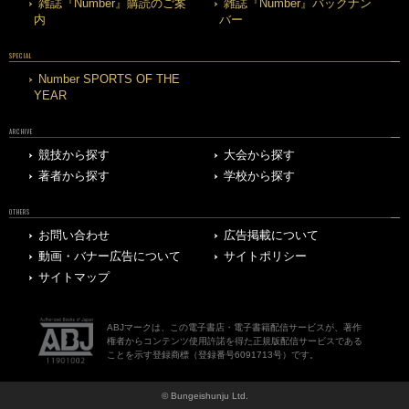
雑誌『Number』購読のご案
雑誌『Number』バックナン
内
バー
SPECIAL
Number SPORTS OF THE
YEAR
ARCHIVE
競技から探す
大会から探す
著者から探す
学校から探す
OTHERS
お問い合わせ
広告掲載について
動画・バナー広告について
サイトポリシー
サイトマップ
ABJマークは、この電子書店・電子書籍配信サービスが、著作
権者からコンテンツ使用許諾を得た正規版配信サービスである
ことを示す登録商標（登録番号6091713号）です。
© Bungeishunju Ltd.