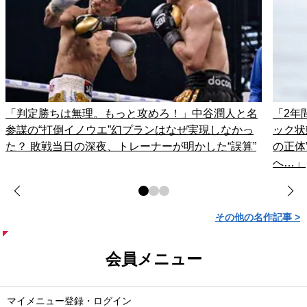
「判定勝ちは無理。もっと攻めろ！」中谷潤人と名
「2年
参謀の“打倒イノウエ”幻プランはなぜ実現しなかっ
ック状
た？ 敗戦当日の深夜、トレーナーが明かした“誤算”
の正体
へ…」
その他の名作記事 >
会員メニュー
マイメニュー登録・ログイン