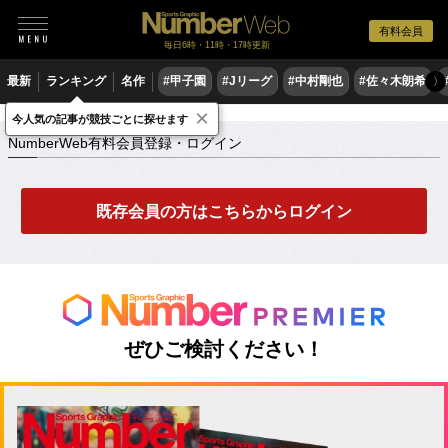
有料会員
毎日6時・11時・17時更新
最新
ランキング
名作
#甲子園
#Jリーグ
#中村剛也
#佐々木朗希
〉
×
NumberWeb有料会員登録・ログイン
今人気の記事が競技ごとに探せます
NumberWeb有料会員登録・ログイン
既存会員の方はこちらからログイン
ぜひご検討ください！