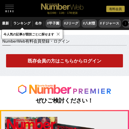
有料会員
毎日6時・11時・17時更新
最新
ランキング
名作
#甲子園
#Jリーグ
#八村塁
#ドジャース
#
〉
×
NumberWeb有料会員登録・ログイン
今人気の記事が競技ごとに探せます
NumberWeb有料会員登録・ログイン
既存会員の方はこちらからログイン
ぜひご検討ください！