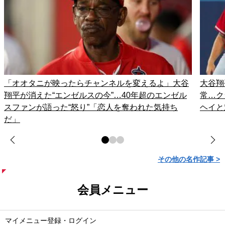
「オオタニが映ったらチャンネルを変えるよ」大谷
大谷翔
翔平が消えた“エンゼルスの今”…40年超のエンゼル
常…ク
スファンが語った“怒り”「恋人を奪われた気持ち
ヘイと
だ」
その他の名作記事 >
会員メニュー
マイメニュー登録・ログイン