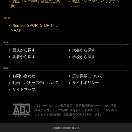
雑誌『Number』購読のご案
雑誌『Number』バックナン
内
バー
SPECIAL
Number SPORTS OF THE
YEAR
ARCHIVE
競技から探す
大会から探す
著者から探す
学校から探す
OTHERS
お問い合わせ
広告掲載について
動画・バナー広告について
サイトポリシー
サイトマップ
ABJマークは、この電子書店・電子書籍配信サービスが、著作
権者からコンテンツ使用許諾を得た正規版配信サービスである
ことを示す登録商標（登録番号6091713号）です。
© Bungeishunju Ltd.