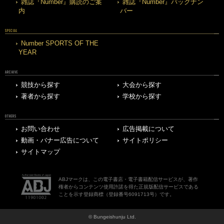
雑誌『Number』購読のご案
雑誌『Number』バックナン
内
バー
SPECIAL
Number SPORTS OF THE
YEAR
ARCHIVE
競技から探す
大会から探す
著者から探す
学校から探す
OTHERS
お問い合わせ
広告掲載について
動画・バナー広告について
サイトポリシー
サイトマップ
ABJマークは、この電子書店・電子書籍配信サービスが、著作
権者からコンテンツ使用許諾を得た正規版配信サービスである
ことを示す登録商標（登録番号6091713号）です。
© Bungeishunju Ltd.