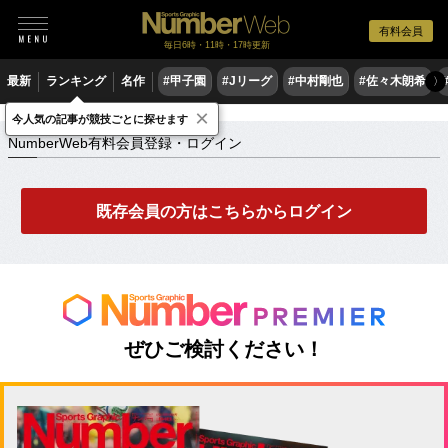
有料会員
毎日6時・11時・17時更新
最新
ランキング
名作
#甲子園
#Jリーグ
#中村剛也
#佐々木朗希
〉
×
NumberWeb有料会員登録・ログイン
今人気の記事が競技ごとに探せます
NumberWeb有料会員登録・ログイン
既存会員の方はこちらからログイン
ぜひご検討ください！