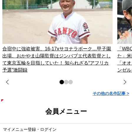
合宿中に強盗被害、16-17xサヨナラボーク…甲子園
「WB
出場、おかやま山陽監督はジンバブエ代表監督とし
た」米
て東京五輪を目指していた！ 知られざる“アフリカ
「オオ
予選”激闘録
ンゼル
その他の名作記事 >
会員メニュー
マイメニュー登録・ログイン